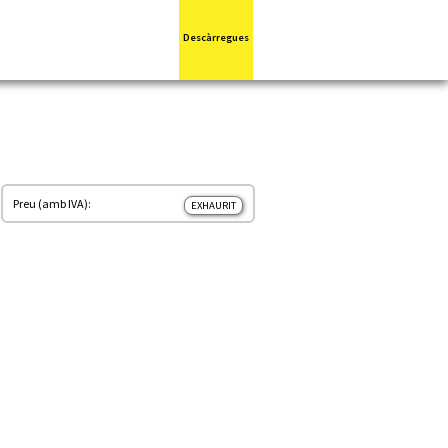
Descàrregues
Preu (amb IVA):
EXHAURIT