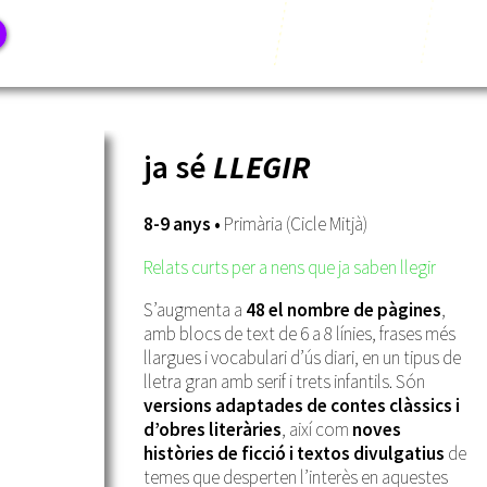
ja sé
LLEGIR
8-9 anys •
Primària (Cicle Mitjà)
Relats curts per a nens que ja saben llegir
S’augmenta a
48 el nombre de pàgines
,
amb blocs de text de 6 a 8 línies, frases més
llargues i vocabulari d’ús diari, en un tipus de
lletra gran amb serif i trets infantils. Són
versions adaptades de contes clàssics i
d’obres literàries
, així com
noves
històries de ficció i textos divulgatius
de
temes que desperten l’interès en aquestes