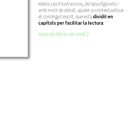
edats. Les il·lustracions, de tipus figuratiu i
amb molt de detall, ajuden a contextualitzar
el contingut escrit, que està
dividit en
capítols per facilitar la lectura
.
Veure els llibres del nivell 2