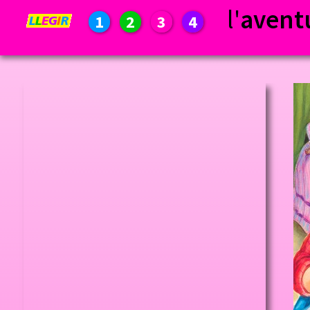
l'
avent
1
2
3
4