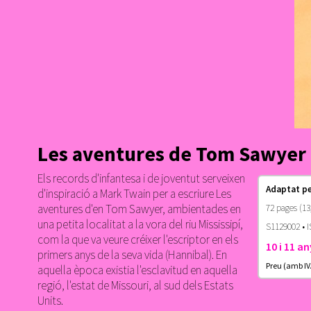
Les aventures de Tom Sawyer
Els records d'infantesa i de joventut serveixen
Adaptat pe
d'inspiració a Mark Twain per a escriure Les
aventures d'en Tom Sawyer, ambientades en
72 pages (13
una petita localitat a la vora del riu Mississipí,
S1129002 • I
com la que va veure créixer l'escriptor en els
10 i 11 an
primers anys de la seva vida (Hannibal). En
Preu (amb IV
aquella època existia l'esclavitud en aquella
regió, l'estat de Missouri, al sud dels Estats
Units.