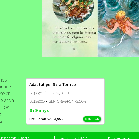
enes
Adaptat per Sara Torrico
riners.
-se en
48 pages (13,7 x 20,3 cm)
relat va
S1128005 • ISBN: 978-84-677-3291-7
a, per
8 i 9 anys
ó
Preu (amb IVA):
3,95 €
COMPRAR
s.
Llegir amb Susaeta
començo a LLEGIR
Descàrregues