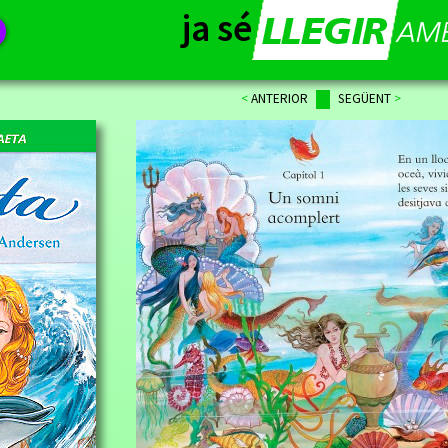
ja sé
<
ANTERIOR
SEGÜENT
>