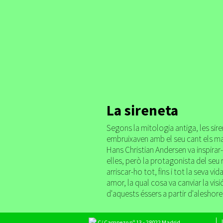
La sireneta
Segons la mitologia antiga, les sir
embruixaven amb el seu cant els ma
Hans Christian Andersen va inspirar
elles, però la protagonista del seu 
arriscar-ho tot, fins i tot la seva vid
amor, la qual cosa va canviar la visi
d'aquests éssers a partir d'aleshore
C/ Campezo nº 13 - 28022 Madrid