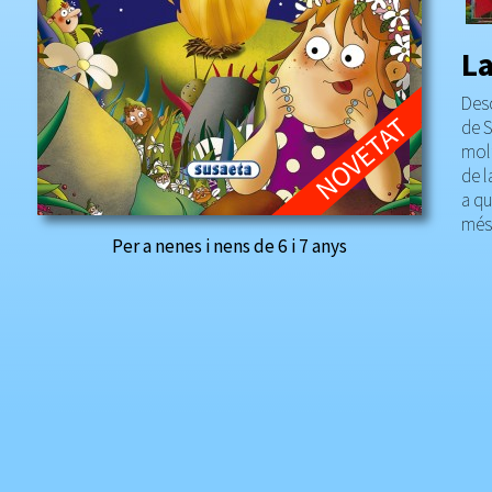
La
Desc
de S
molt
de l
a qu
més 
Per a nenes i nens de 6 i 7 anys