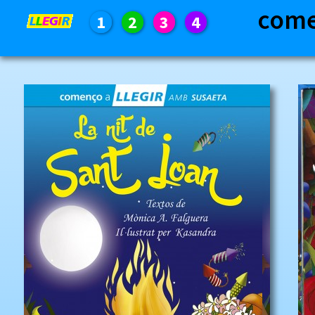
com
1
2
3
4