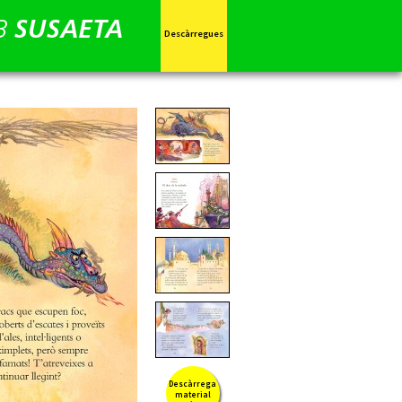
Descàrregues
Descàrrega
material