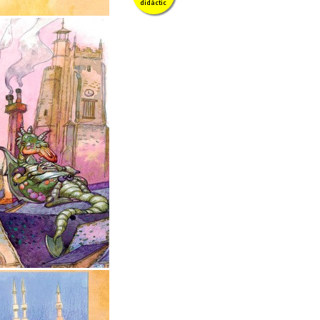
didàctic