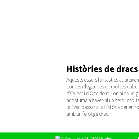
Històries de dracs
Aquests éssers fantàstics apareixen
contes i llegendes de moltes cultu
d'Orient i d'Occident. I on hi ha un gr
acostuma a haver-hi un heroi: molts
qui van passar a la història per enfr
amb un ferotge drac.
C/ Campezo nº 13 - 28022 Madrid