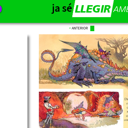
ja sé
<
ANTERIOR