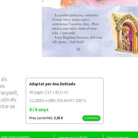
 als
Adaptat per Ana Doblado
res
an perill,
48 pages (13,7 x 20,3 cm)
 són els
S1128001 • ISBN: 978-84-677-3287-0
ontar-se
8 i 9 anys
Preu (amb IVA):
3,95 €
COMPRAR
Llegir amb Susaeta
començo a LLEGIR
Descàrregues