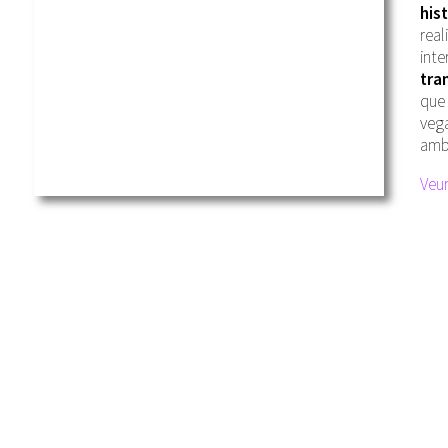
hist
real
inte
tra
que 
vega
amb 
Veur