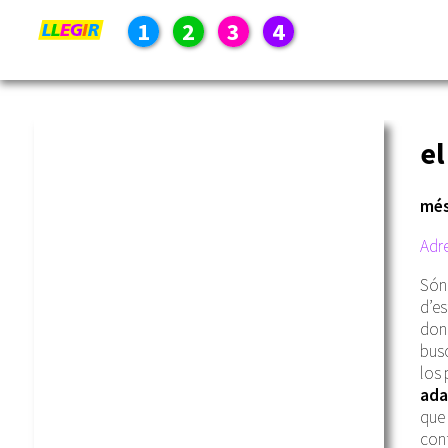
1
2
3
4
e
més
Adre
Són 
d’es
dona
busc
los 
ada
que 
cont